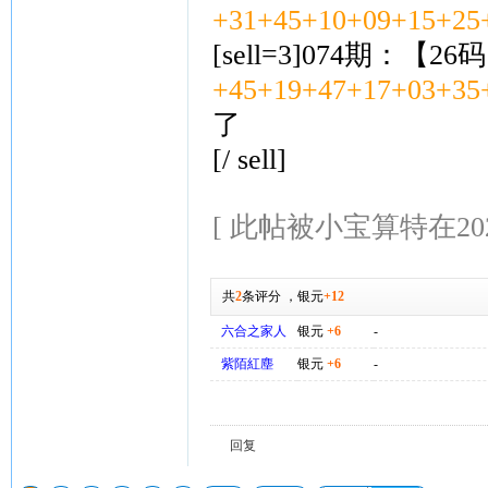
+31+45+10+09+15+25
[sell=3]074期：【26
+45+19+47+17+03+35
了
[/ sell]
[ 此帖被小宝算特在2026-
共
2
条评分
，
银元
+12
六合之家人
银元
+6
-
紫陌紅塵
银元
+6
-
回复