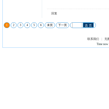
回复
1
2
3
4
5
6
末页
下一页
选 页
联系我们
|
无
Time now 