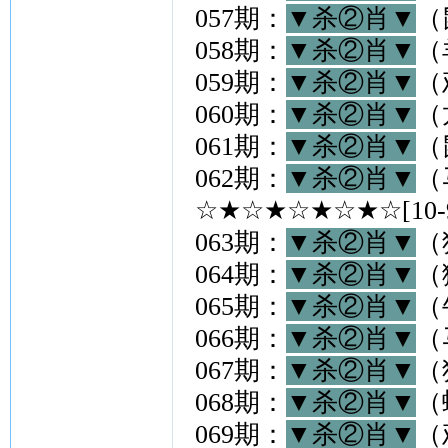
057期：
▼杀②肖▼
（
058期：
▼杀②肖▼
（
059期：
▼杀②肖▼
（
060期：
▼杀②肖▼
（
061期：
▼杀②肖▼
（
062期：
▼杀②肖▼
（
☆★☆★☆★☆★☆[10-
063期：
▼杀②肖▼
（
064期：
▼杀②肖▼
（
065期：
▼杀②肖▼
（
066期：
▼杀②肖▼
（
067期：
▼杀②肖▼
（
068期：
▼杀②肖▼
（
069期：
▼杀②肖▼
（