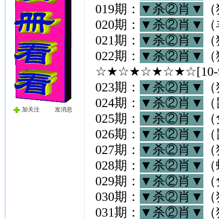
019期：
▼杀②肖▼
（
020期：
▼杀②肖▼
（
021期：
▼杀②肖▼
（
022期：
▼杀②肖▼
（
☆★☆★☆★☆★☆[10-
023期：
▼杀②肖▼
（
024期：
▼杀②肖▼
（
加关注
发消息
025期：
▼杀②肖▼
（
026期：
▼杀②肖▼
（
027期：
▼杀②肖▼
（
028期：
▼杀②肖▼
（
029期：
▼杀②肖▼
（
030期：
▼杀②肖▼
（
031期：
▼杀②肖▼
（