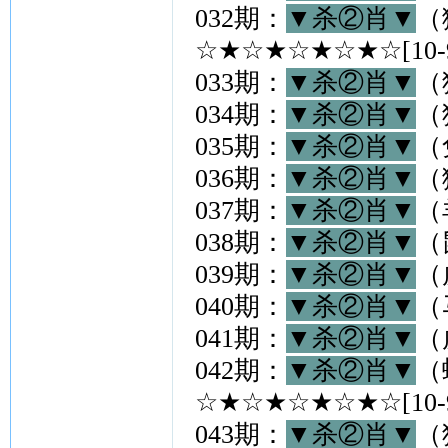
032期：
▼杀②肖▼
（
☆★☆★☆★☆★☆[10-
033期：
▼杀②肖▼
（
034期：
▼杀②肖▼
（
035期：
▼杀②肖▼
（
036期：
▼杀②肖▼
（
037期：
▼杀②肖▼
（
038期：
▼杀②肖▼
（
039期：
▼杀②肖▼
（
040期：
▼杀②肖▼
（
041期：
▼杀②肖▼
（
042期：
▼杀②肖▼
（
☆★☆★☆★☆★☆[10-
043期：
▼杀②肖▼
（