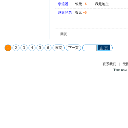
李逍遥
银元
+6
我是地主
感谢兄弟
银元
+6
-
回复
1
2
3
4
5
6
末页
下一页
选 页
联系我们
|
无
Time now 