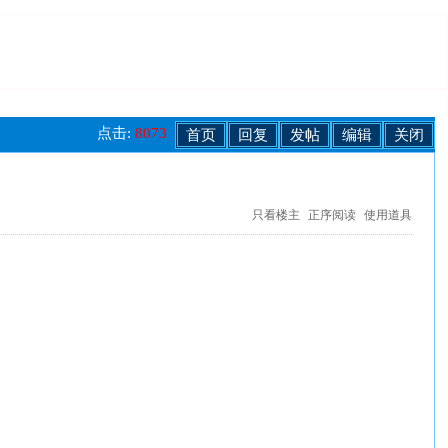
点击:
8073
首页
回复
发帖
编辑
关闭
只看楼主
正序阅读
使用道具