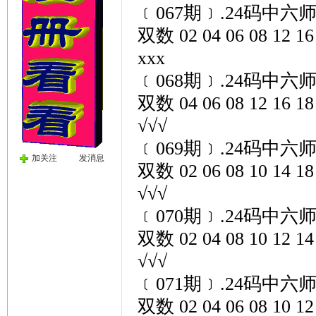
﹝067期﹞.24码中六师兄 单数0
双数 02 04 06 08 12 16
xxx
﹝068期﹞.24码中六师兄 单数0
双数 04 06 08 12 16 18
√√√
﹝069期﹞.24码中六师兄 单数0
加关注
发消息
双数 02 06 08 10 14 18
√√√
﹝070期﹞.24码中六师兄 单数0
双数 02 04 08 10 12 14
√√√
﹝071期﹞.24码中六师兄 单数0
双数 02 04 06 08 10 12