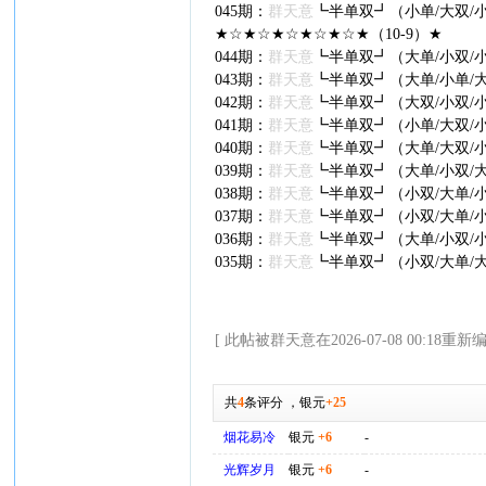
045期：
群天意
┗半单双┛（小单/大双/小双
★☆★☆★☆★☆★☆★（10-9）★
044期：
群天意
┗半单双┛（大单/小双/小单
043期：
群天意
┗半单双┛（大单/小单/大双
042期：
群天意
┗半单双┛（大双/小双/小单
041期：
群天意
┗半单双┛（小单/大双/小双
040期：
群天意
┗半单双┛（大单/大双/小双
039期：
群天意
┗半单双┛（大单/小双/大双
038期：
群天意
┗半单双┛（小双/大单/小单
037期：
群天意
┗半单双┛（小双/大单/小单
036期：
群天意
┗半单双┛（大单/小双/小单
035期：
群天意
┗半单双┛（小双/大单/大双
[ 此帖被群天意在2026-07-08 00:18重新编
共
4
条评分
，
银元
+25
烟花易冷
银元
+6
-
光辉岁月
银元
+6
-