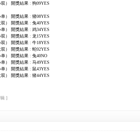
） 開獎結果 : 狗09YES
） 開獎結果 : 猪08YES
） 開獎結果 : 兔40YES
） 開獎結果 : 鸡34YES
） 開獎結果 : 龙15YES
） 開獎結果 : 牛18YES
） 開獎結果 : 蛇02YES
） 開獎結果 : 兔40NO
） 開獎結果 : 马49YES
） 開獎結果 : 鼠43YES
） 開獎結果 : 猪44YES
辑 ]