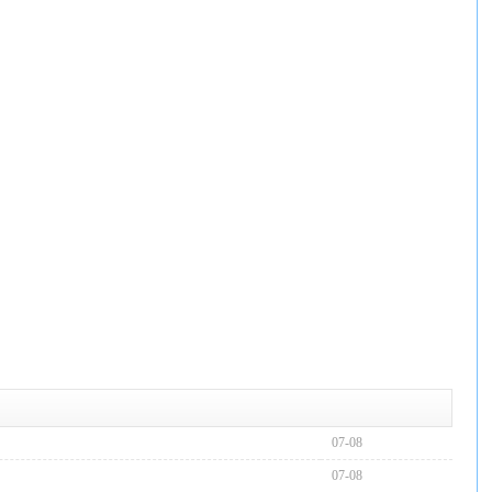
07-08
07-08