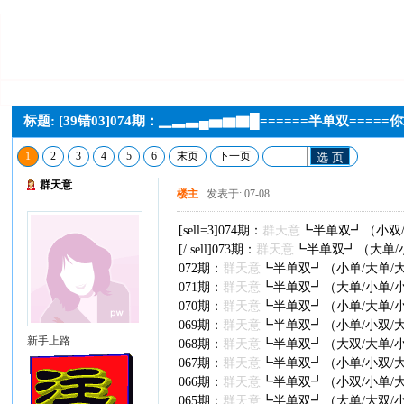
标题: [39错03]074期：▁▂▃▄▅▆▇█======半单双===
1
2
3
4
5
6
末页
下一页
选 页
群天意
楼主
发表于: 07-08
[sell=3]074期：
群天意
┗半单双┛（小双/大
[/ sell]073期：
群天意
┗半单双┛（大单/小单
072期：
群天意
┗半单双┛（小单/大单/大双
071期：
群天意
┗半单双┛（大单/小单/小双
070期：
群天意
┗半单双┛（小单/大单/小双
069期：
群天意
┗半单双┛（小单/小双/大双
新手上路
068期：
群天意
┗半单双┛（大双/大单/小单
067期：
群天意
┗半单双┛（小单/小双/大单
066期：
群天意
┗半单双┛（小双/小单/大单
065期：
群天意
┗半单双┛（大单/大双/小双