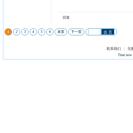
回复
1
2
3
4
5
6
末页
下一页
选 页
联系我们
|
无
Time now 