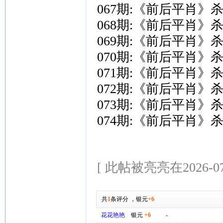
067期:《前后平肖》杀
068期:《前后平肖》杀
069期:《前后平肖》杀
070期:《前后平肖》杀
071期:《前后平肖》杀
072期:《前后平肖》杀
073期:《前后平肖》杀
074期:《前后平肖》杀
[ 此帖被亮亮在2026-07
共
1
条评分
，
银元
+6
花花艳艳
银元
+6
-