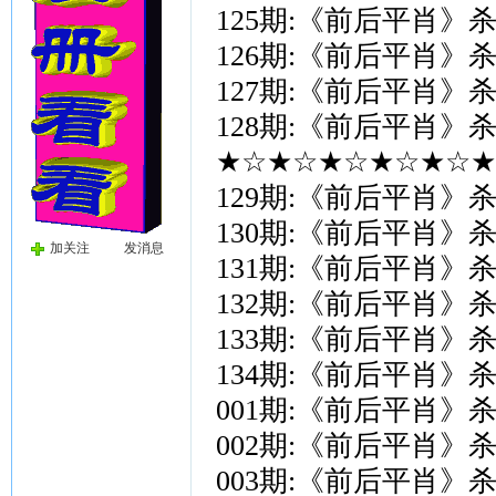
125期:《前后平肖》杀
126期:《前后平肖》杀
127期:《前后平肖》杀
128期:《前后平肖》杀
★☆★☆★☆★☆★☆★
129期:《前后平肖》杀
130期:《前后平肖》杀
加关注
发消息
131期:《前后平肖》杀
132期:《前后平肖》杀
133期:《前后平肖》杀
134期:《前后平肖》杀
001期:《前后平肖》杀
002期:《前后平肖》杀
003期:《前后平肖》杀