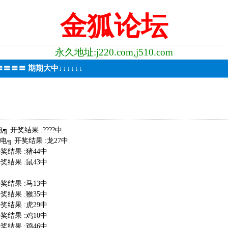
金狐论坛
永久地址:j220.com,j510.com
〓〓〓 期期大中↓↓↓↓↓↓
╗ 开奖结果 :????中
电╗ 开奖结果 :龙27中
奖结果 :猪44中
奖结果 :鼠43中
奖结果 :马13中
奖结果 :猴35中
奖结果 :虎29中
奖结果 :鸡10中
奖结果 :鸡46中