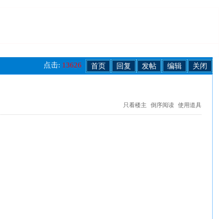
点击:
13626
首页
回复
发帖
编辑
关闭
只看楼主
倒序阅读
使用道具