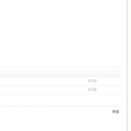
07-09
07-08
举报