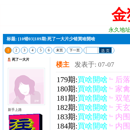
金
永久地址:j2
标题: [10错03]189期:死了一大片少错買啥開啥
1
2
3
4
5
6
末页
下一页
选 页
死了一大片
楼主
发表于: 07-07
179期:
買啥開啥
﹄后
180期:
買啥開啥
﹄家
181期:
買啥開啥
﹄双
182期:
買啥開啥
﹄天
新手上路
183期:
買啥開啥
﹄内
184期:
買啥開啥
﹄内