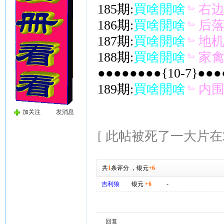
185期:
買啥開啥
﹄右
186期:
買啥開啥
﹄后
187期:
買啥開啥
﹄地
188期:
買啥開啥
﹄家
●●●●●●●●{10-7}●●
189期:
買啥開啥
﹄内
加关注
发消息
[ 此帖被死了一大片在202
共
1
条评分
，
银元
+6
吉利狼
银元
+6
-
回复