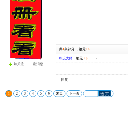
共
1
条评分
，
银元
+6
珠玩大师
银元
+6
-
加关注
发消息
回复
1
2
3
4
5
6
末页
下一页
选 页