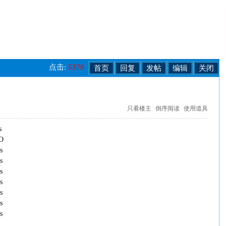
点击:
5378
首页
回复
发帖
编辑
关闭
只看楼主
倒序阅读
使用道具
s
O
s
s
s
s
s
s
s