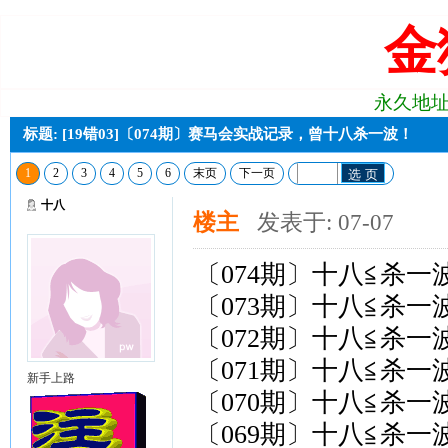
金
永久地址:j2
标题: [19错03]〔074期〕赛马会实战记录，曾十八杀一波！
1
2
3
4
5
6
末页
下一页
选 页
十八
楼主
发表于: 07-07
〔074期〕十八≦杀一波
〔073期〕十八≦杀一波
〔072期〕十八≦杀一波
〔071期〕十八≦杀一波
新手上路
〔070期〕十八≦杀一波
〔069期〕十八≦杀一波