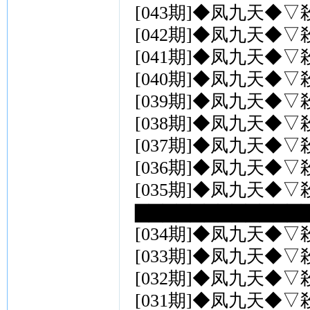
[043期]◆凤九天◆▽
[042期]◆凤九天◆▽
[041期]◆凤九天◆▽
[040期]◆凤九天◆▽
[039期]◆凤九天◆▽
[038期]◆凤九天◆▽
[037期]◆凤九天◆▽
[036期]◆凤九天◆▽
[035期]◆凤九天◆▽
▇▇▇▇▇▇▇▇▇▇▇▇▇▇
[034期]◆凤九天◆▽
[033期]◆凤九天◆▽
[032期]◆凤九天◆▽
[031期]◆凤九天◆▽