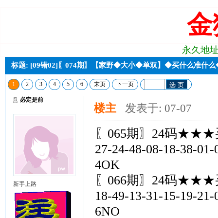
金
永久地址:j2
标题: [09错02]〖074期〗【家野◆大小◆单双】◆买什么准什
1
2
3
4
5
6
末页
下一页
选 页
必定是前
楼主
发表于: 07-07
〖065期〗24码★★★买
27-24-48-08-18-38-01
4OK
〖066期〗24码★★★买
新手上路
18-49-13-31-15-19-21
6NO