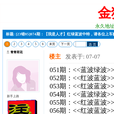
金
永久地址:j2
标题: [23错05]074期：【我是人才】红绿蓝波中特，请各位上
1
2
3
4
5
6
末页
下一页
选 页
青青荷花
楼主
发表于: 07-07
051期：<<蓝波绿波>
052期：<<红波蓝波>
053期：<<红波蓝波>
054期：<<蓝波绿波>
新手上路
055期：<<红波蓝波>
056期：<<红波蓝波>