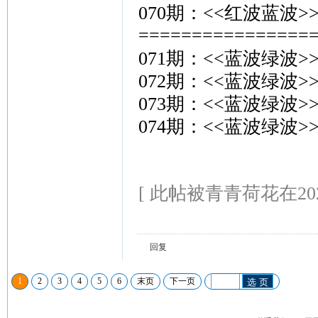
070期：<<红波蓝波>
=================
071期：<<蓝波绿波>
072期：<<蓝波绿波>
073期：<<蓝波绿波>
074期：<<蓝波绿波>
[ 此帖被青青荷花在2026-
回复
1
2
3
4
5
6
末页
下一页
选 页