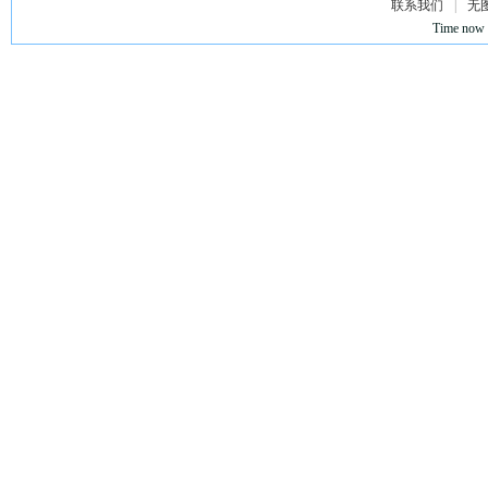
联系我们
|
无
Time now 