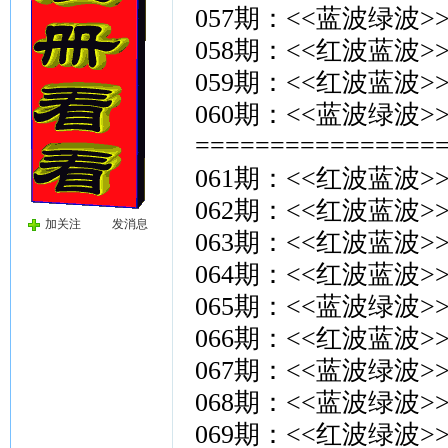
057期：<<蓝波绿波>
058期：<<红波蓝波>
059期：<<红波蓝波>
060期：<<蓝波绿波>
=================
061期：<<红波蓝波>
062期：<<红波蓝波>
加关注
发消息
063期：<<红波蓝波>
064期：<<红波蓝波>
065期：<<蓝波绿波>
066期：<<红波蓝波>
067期：<<蓝波绿波>
068期：<<蓝波绿波>
069期：<<红波绿波>