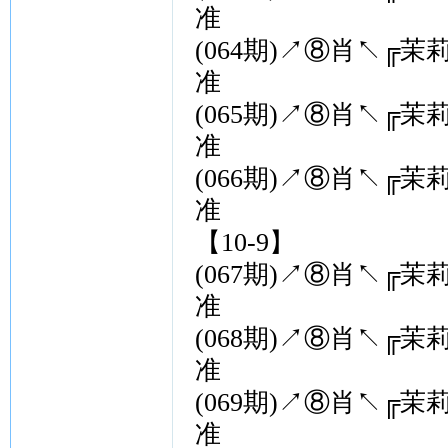
准
(064期)↗⑧肖↖╔茉莉
准
(065期)↗⑧肖↖╔茉莉
准
(066期)↗⑧肖↖╔茉莉
准
【10-9】
(067期)↗⑧肖↖╔茉莉
准
(068期)↗⑧肖↖╔茉莉
准
(069期)↗⑧肖↖╔茉莉
准