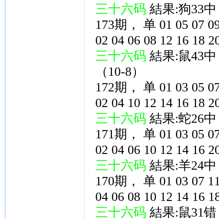
三十六码
結果:狗33中
173期， 单 01 05 07 09 1
02 04 06 08 12 16 18 2
三十六码
結果:鼠43中
（10-8）
172期， 单 01 03 05 07 1
02 04 10 12 14 16 18 2
三十六码
結果:蛇26中
171期， 单 01 03 05 07 0
02 04 06 10 12 14 16 2
三十六码
結果:羊24中
170期， 单 01 03 07 11 1
04 06 08 10 12 14 16 1
三十六码
結果:鼠31错