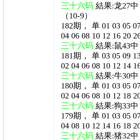
三十六码
結果:龙27中
（10-9）
182期， 单 01 03 05 07 0
04 06 08 10 12 16 20 2
三十六码
結果:鼠43中
181期， 单 03 05 09 13 1
02 04 06 08 10 12 14 1
三十六码
結果:牛30中
180期， 单 01 03 05 07 0
02 04 06 08 10 12 18 2
三十六码
結果:狗33中
179期， 单 01 03 05 07 0
04 08 10 12 14 16 18 2
三十六码
結果:猪32中