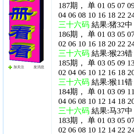
187期， 单 01 05 07 09 1
04 06 08 10 16 18 22 2
三十六码
結果:猪32中
186期， 单 01 03 05 07 1
02 06 10 16 18 20 22 2
三十六码
結果:猴23错
185期， 单 03 05 09 13 1
加关注
发消息
02 04 06 10 12 16 18 2
三十六码
結果:猴11错
184期， 单 01 03 09 11 1
04 06 08 10 12 14 18 2
三十六码
結果:马37中
183期， 单 01 03 05 07 0
02 06 08 10 12 14 22 2