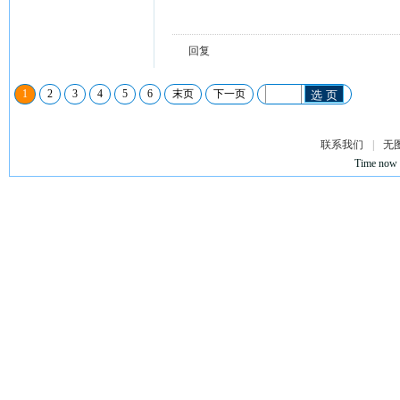
回复
1
2
3
4
5
6
末页
下一页
选 页
联系我们
|
无
Time now 