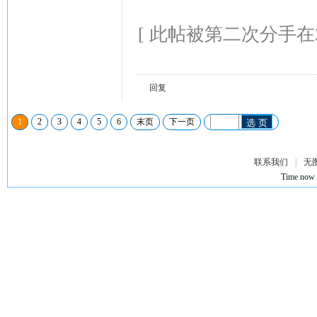
[ 此帖被第二次分手在202
回复
1
2
3
4
5
6
末页
下一页
选 页
联系我们
|
无
Time now 