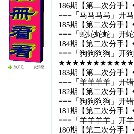
186期【第二次分手
===「马马马马」开马
185期【第二次分手
===「蛇蛇蛇蛇」开蛇
184期【第二次分手
===「狗狗狗狗」开狗
★★★★★★★★★★★
加关注
发消息
183期【第二次分手
===「羊羊羊羊」开错
182期【第二次分手
===「狗狗狗狗」开错
181期【第二次分手
===「羊羊羊羊」开羊
180期【第二次分手