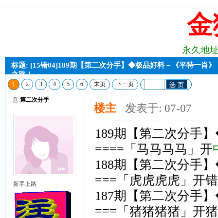
金
永久地址:j2
标题: [15错04]189期【第二次分手】◆极品好料－《平特一
之路！
1
2
3
4
5
6
末页
下一页
选 页
第二次分手
楼主
发表于: 07-07
189期【第二次分手
====「马马马马」开
188期【第二次分手
===「虎虎虎虎」开错
新手上路
187期【第二次分手
===「猪猪猪猪」开猪