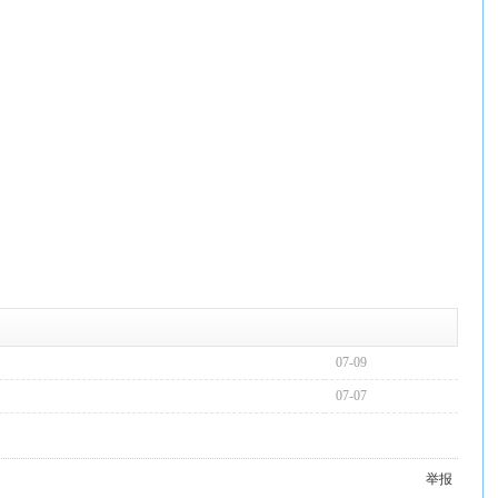
07-09
07-07
举报