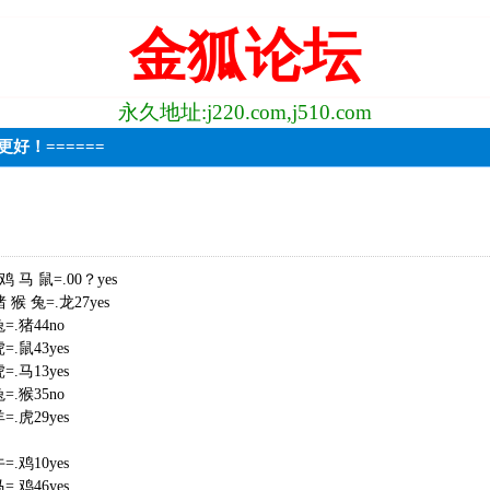
金狐论坛
永久地址:j220.com,j510.com
更好！======
鸡 马 鼠=.00？yes
 猴 兔=.龙27yes
.猪44no
.鼠43yes
.马13yes
.猴35no
.虎29yes
.鸡10yes
.鸡46yes