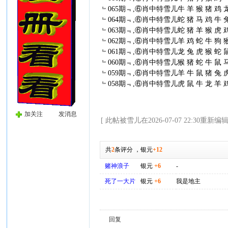
﹄065期﹃,⑥肖中特雪儿牛 羊 猴 猪 鸡 龙=
﹄064期﹃,⑥肖中特雪儿蛇 猪 马 鸡 牛 兔=
﹄063期﹃,⑥肖中特雪儿蛇 猪 羊 猴 虎 鸡=
﹄062期﹃,⑥肖中特雪儿羊 鸡 蛇 牛 狗 猴=
﹄061期﹃,⑥肖中特雪儿龙 兔 虎 猴 蛇 鼠=
﹄060期﹃,⑥肖中特雪儿猴 猪 蛇 牛 鼠 马=
﹄059期﹃,⑥肖中特雪儿羊 牛 鼠 猪 兔 虎=
﹄058期﹃,⑥肖中特雪儿虎 鼠 牛 龙 羊 鸡=
加关注
发消息
[ 此帖被雪儿在2026-07-07 22:30重新编辑
共
2
条评分
，
银元
+12
赌神浪子
银元
+6
-
死了一大片
银元
+6
我是地主
回复