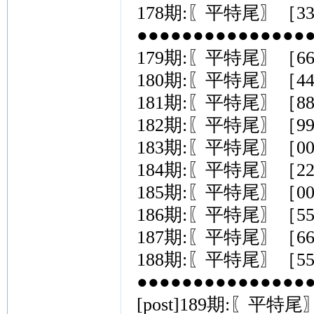
178期:〖平特尾〗［33
●●●●●●●●●●●●●●●●●
179期:〖平特尾〗［666
180期:〖平特尾〗［444
181期:〖平特尾〗［888尾0
182期:〖平特尾〗［999尾
183期:〖平特尾〗［000
184期:〖平特尾〗［222
185期:〖平特尾〗［000
186期:〖平特尾〗［555
187期:〖平特尾〗［66
188期:〖平特尾〗［555
●●●●●●●●●●●●●●●●●
[post]189期:〖平特尾