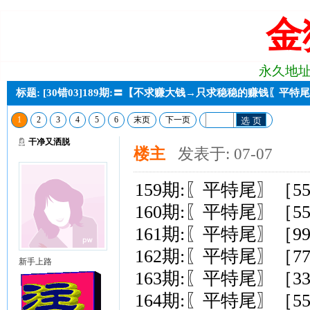
金
永久地址:j2
标题: [30错03]189期:〓【不求赚大钱→只求稳稳的赚钱〖平特
1
2
3
4
5
6
末页
下一页
选 页
干净又洒脱
楼主
发表于: 07-07
159期:〖平特尾〗［555
160期:〖平特尾〗［555
161期:〖平特尾〗［999
162期:〖平特尾〗［777
新手上路
163期:〖平特尾〗［333
164期:〖平特尾〗［555尾