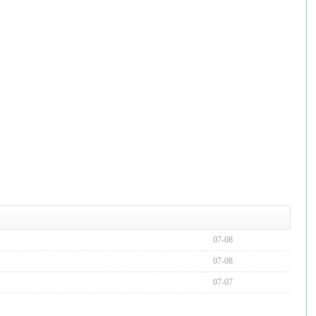
07-08
07-08
07-07