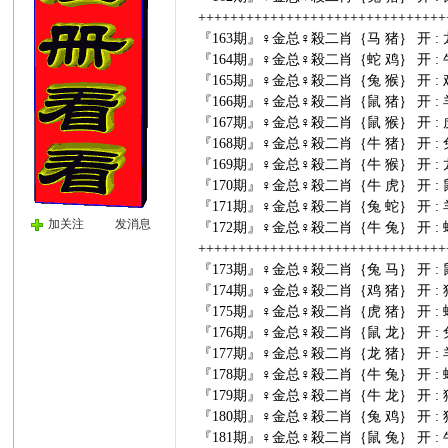
++++++++++++++++++++++++++++++++
『163期』♀金总♀殺二肖｛马 猪｝ 开 : 
『164期』♀金总♀殺二肖｛蛇 鸡｝ 开 : 
『165期』♀金总♀殺二肖｛兔 猴｝ 开 : 
『166期』♀金总♀殺二肖｛鼠 猪｝ 开 : 
『167期』♀金总♀殺二肖｛鼠 猴｝ 开 : 
『168期』♀金总♀殺二肖｛牛 猪｝ 开 : 
『169期』♀金总♀殺二肖｛牛 猴｝ 开 : 
『170期』♀金总♀殺二肖｛牛 虎｝ 开 : 
『171期』♀金总♀殺二肖｛兔 蛇｝ 开 : 
加关注
发消息
『172期』♀金总♀殺二肖｛牛 兔｝ 开 : 
++++++++++++++++++++++++++++++++
『173期』♀金总♀殺二肖｛兔 马｝ 开 : 
『174期』♀金总♀殺二肖｛鸡 猪｝ 开 : 
『175期』♀金总♀殺二肖｛虎 猪｝ 开 : 
『176期』♀金总♀殺二肖｛鼠 龙｝ 开 : 
『177期』♀金总♀殺二肖｛龙 猪｝ 开 : 
『178期』♀金总♀殺二肖｛牛 兔｝ 开 : 
『179期』♀金总♀殺二肖｛牛 龙｝ 开 : 
『180期』♀金总♀殺二肖｛兔 鸡｝ 开 : 
『181期』♀金总♀殺二肖｛鼠 兔｝ 开 : 