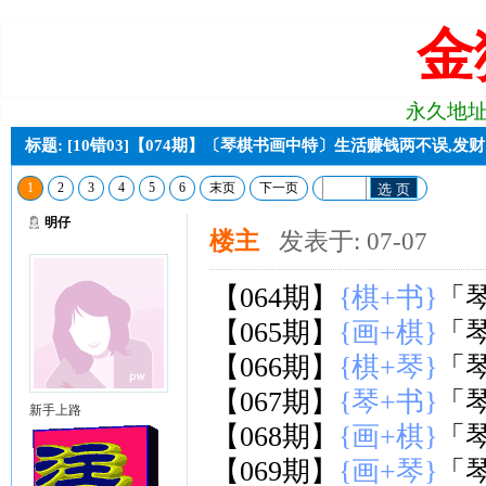
金
永久地址:j2
标题: [10错03]【074期】〔琴棋书画中特〕生活赚钱两不误,发
1
2
3
4
5
6
末页
下一页
选 页
明仔
楼主
发表于: 07-07
【064期】
{棋+书}
「琴
【065期】
{画+棋}
「琴
【066期】
{棋+琴}
「琴
【067期】
{琴+书}
「琴
新手上路
【068期】
{画+棋}
「琴
【069期】
{画+琴}
「琴