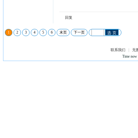
回复
1
2
3
4
5
6
末页
下一页
选 页
联系我们
|
无
Time now 