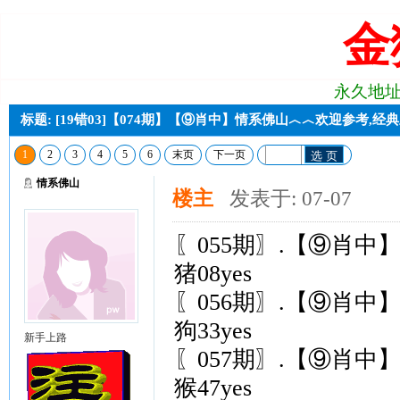
金
永久地址:j2
标题: [19错03]【074期】【⑨肖中】情系佛山︿︿欢迎参考,经
1
2
3
4
5
6
末页
下一页
选 页
情系佛山
楼主
发表于: 07-07
〖055期〗.【⑨肖中】
猪08yes
〖056期〗.【⑨肖中】
狗33yes
新手上路
〖057期〗.【⑨肖中】
猴47yes