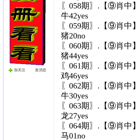
〖058期〗.【⑨肖中】
牛42yes
〖059期〗.【⑨肖中】
猪20no
〖060期〗.【⑨肖中】
猪44yes
〖061期〗.【⑨肖中】
加关注
发消息
鸡46yes
〖062期〗.【⑨肖中】
牛30yes
〖063期〗.【⑨肖中】
龙27yes
〖064期〗.【⑨肖中】
马01no