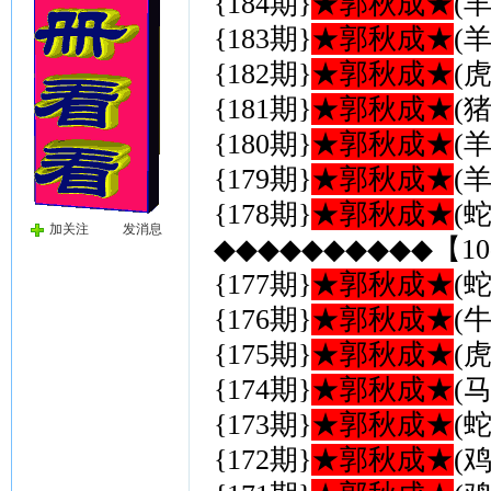
{184期}
★郭秋成★
(
{183期}
★郭秋成★
(
{182期}
★郭秋成★
(
{181期}
★郭秋成★
(
{180期}
★郭秋成★
(
{179期}
★郭秋成★
(
{178期}
★郭秋成★
(
加关注
发消息
◆◆◆◆◆◆◆◆◆◆【10
{177期}
★郭秋成★
(
{176期}
★郭秋成★
(
{175期}
★郭秋成★
(
{174期}
★郭秋成★
(
{173期}
★郭秋成★
(
{172期}
★郭秋成★
(