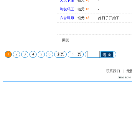
天天下注
银元
+6
-
终极码王
银元
+6
-
六合导师
银元
+8
好日子开始了
回复
1
2
3
4
5
6
末页
下一页
选 页
联系我们
|
无
Time now 