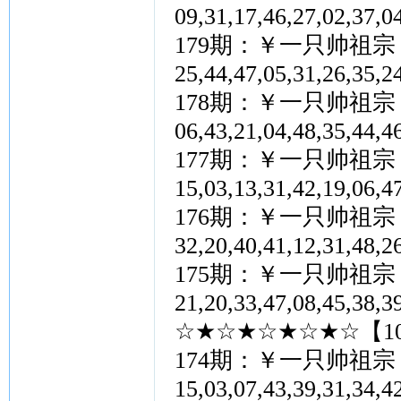
09,31,17,46,27,02,37,
179期：￥一只帅祖宗￥28码《1
25,44,47,05,31,26,35,
178期：￥一只帅祖宗￥28码《1
06,43,21,04,48,35,44,
177期：￥一只帅祖宗￥28码《3
15,03,13,31,42,19,06,
176期：￥一只帅祖宗￥28码《2
32,20,40,41,12,31,48,
175期：￥一只帅祖宗￥28码《0
21,20,33,47,08,45,38,
☆★☆★☆★☆★☆【1
174期：￥一只帅祖宗￥28码《1
15,03,07,43,39,31,34,