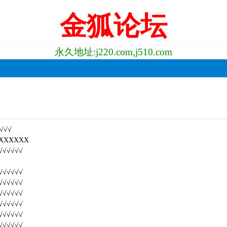
金狐论坛
永久地址:j220.com,j510.com
√√√
XXXXXX
√√√√√
√√√√√
√√√√√
√√√√√
√√√√√
√√√√√
√√√√√