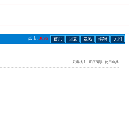
点击:
3696
首页
回复
发帖
编辑
关闭
只看楼主
正序阅读
使用道具