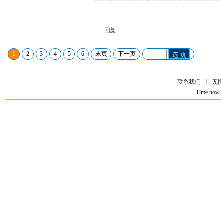
回复
1
2
3
4
5
6
末页
下一页
选 页
联系我们
|
无
Time now 