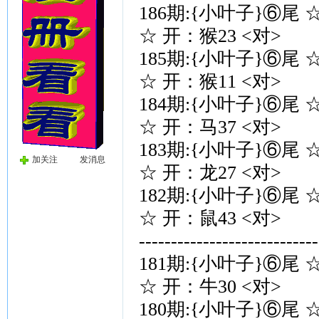
186期:{小叶子}⑥尾 
☆ 开：猴23 <对>
185期:{小叶子}⑥尾 
☆ 开：猴11 <对>
184期:{小叶子}⑥尾 
☆ 开：马37 <对>
183期:{小叶子}⑥尾 
加关注
发消息
☆ 开：龙27 <对>
182期:{小叶子}⑥尾 
☆ 开：鼠43 <对>
------------------------
181期:{小叶子}⑥尾 
☆ 开：牛30 <对>
180期:{小叶子}⑥尾 