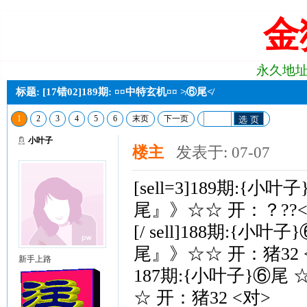
金
永久地址:j2
标题: [17错02]189期: ¤¤中特玄机¤¤ ≯⑥尾≮
1
2
3
4
5
6
末页
下一页
选 页
小叶子
楼主
发表于: 07-07
[sell=3]189期:{
尾』》☆☆ 开：？??<
[/ sell]188期:{小
尾』》☆☆ 开：猪32 
新手上路
187期:{小叶子}⑥尾 
☆ 开：猪32 <对>