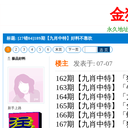
金
永久地址:j2
标题: [27错04]189期【九肖中特】好料不靠吹
1
2
3
4
5
6
末页
下一页
选 页
极品好料
楼主
发表于: 07-07
162期【九肖中特】「猪/
163期【九肖中特】「牛/
164期【九肖中特】「龙/
165期【九肖中特】「兔
新手上路
166期【九肖中特】「蛇/
167期【九肖中特】「猴/