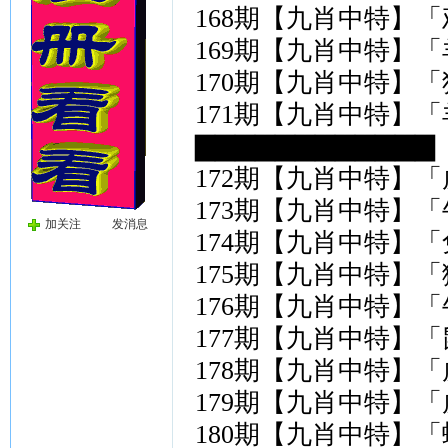
168期【九肖中特】「鸡/
169期【九肖中特】「羊/
170期【九肖中特】「狗
171期【九肖中特】「羊/
▇▇▇▇▇▇▇▇▇▇▇▇（
172期【九肖中特】「虎/
173期【九肖中特】「牛/
加关注
发消息
174期【九肖中特】「兔/
175期【九肖中特】「猴
176期【九肖中特】「牛/
177期【九肖中特】「鼠/
178期【九肖中特】「虎/
179期【九肖中特】「虎/
180期【九肖中特】「蛇/