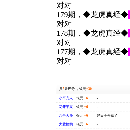
对对
179期，◆龙虎真经◆
对对
178期，◆龙虎真经◆
对对
177期，◆龙虎真经◆
对对
共
5
条评分
，
银元
+30
小平凡人
银元
+6
-
花开半夏
银元
+6
-
六合天师
银元
+6
好日子开始了
大爱捷豹
银元
+6
-