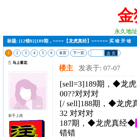
金
永久地址:j2
标题: [12错02]189期，====【龙虎真经】====== 买 啥 开 啥
1
2
3
4
5
6
末页
下一页
选 页
马上看花
楼主
发表于: 07-07
[sell=3]189期，◆
00??对对对
[/ sell]188期，◆龙
32 对对对
新手上路
187期，◆龙虎真经◆
错错