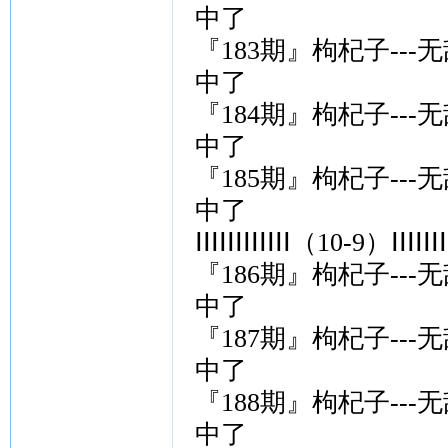
中了
『183期』枸杞子---
中了
『184期』枸杞子---
中了
『185期』枸杞子---
中了
ⅠⅠⅠⅠⅠⅠⅠⅠⅠⅠⅠⅠ（10-9）ⅠⅠⅠⅠⅠⅠⅠⅠ
『186期』枸杞子---
中了
『187期』枸杞子---
中了
『188期』枸杞子---
中了