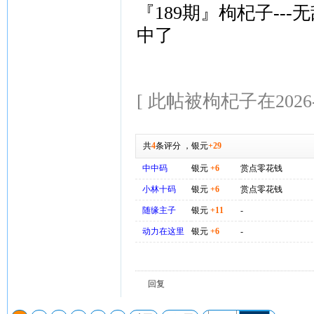
『189期』枸杞子---
中了
[ 此帖被枸杞子在2026-0
共
4
条评分
，
银元
+29
中中码
银元
+6
赏点零花钱
小林十码
银元
+6
赏点零花钱
随缘主子
银元
+11
-
动力在这里
银元
+6
-
回复