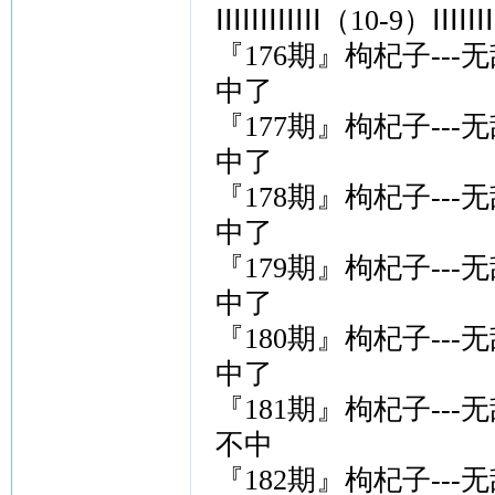
ⅠⅠⅠⅠⅠⅠⅠⅠⅠⅠⅠⅠ（10-9）ⅠⅠⅠⅠⅠⅠⅠⅠ
『176期』枸杞子---
中了
『177期』枸杞子---
中了
『178期』枸杞子---
中了
『179期』枸杞子---
中了
『180期』枸杞子---
中了
『181期』枸杞子---
不中
『182期』枸杞子---