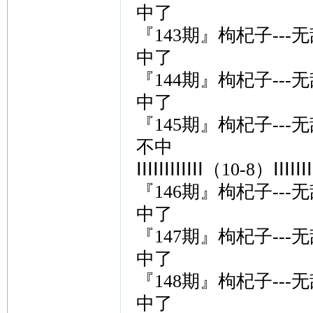
中了
『143期』枸杞子---
中了
『144期』枸杞子---
中了
『145期』枸杞子---
不中
ⅠⅠⅠⅠⅠⅠⅠⅠⅠⅠⅠⅠ（10-8）ⅠⅠⅠⅠⅠⅠⅠⅠ
『146期』枸杞子---
中了
『147期』枸杞子---
中了
『148期』枸杞子---
中了