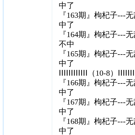
中了
『163期』枸杞子---
中了
『164期』枸杞子---
不中
『165期』枸杞子---
中了
ⅠⅠⅠⅠⅠⅠⅠⅠⅠⅠⅠⅠ（10-8）ⅠⅠⅠⅠⅠⅠⅠⅠ
『166期』枸杞子---
中了
『167期』枸杞子---
中了
『168期』枸杞子---
中了