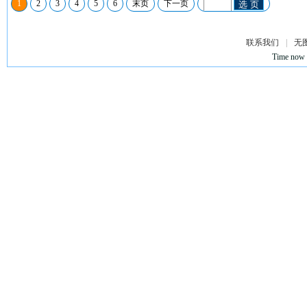
1
2
3
4
5
6
末页
下一页
选 页
联系我们
|
无
Time now 