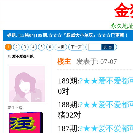
金
永久地址:j2
标题: [15错04]189期:☆☆☆『权威大小单双』☆☆☆已更新！
1
2
3
4
5
6
末页
下一页
选 页
爱不爱都可以
楼主
发表于: 07-07
189期:
?★★爱不爱都
0对
188期:
?★★爱不爱都
新手上路
猪32对
187期:
?★★爱不爱都