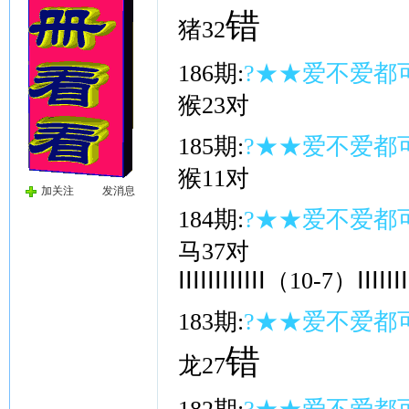
错
猪32
186期:
?★★爱不爱都
猴23对
185期:
?★★爱不爱都
猴11对
加关注
发消息
184期:
?★★爱不爱都
马37对
ⅠⅠⅠⅠⅠⅠⅠⅠⅠⅠⅠⅠ（10-7）ⅠⅠⅠⅠⅠⅠⅠⅠ
183期:
?★★爱不爱都
错
龙27