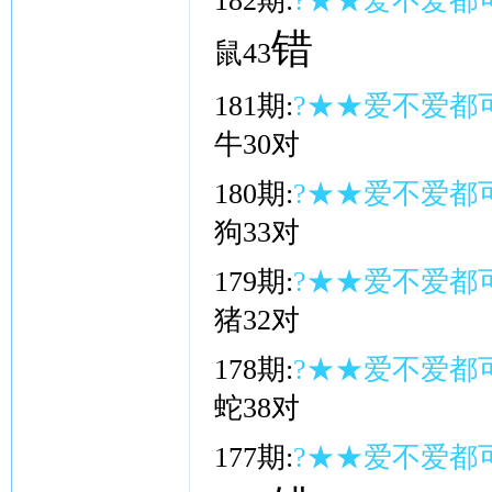
182期:
?★★爱不爱都
错
鼠43
181期:
?★★爱不爱都
牛30对
180期:
?★★爱不爱都
狗33对
179期:
?★★爱不爱都
猪32对
178期:
?★★爱不爱都
蛇38对
177期:
?★★爱不爱都