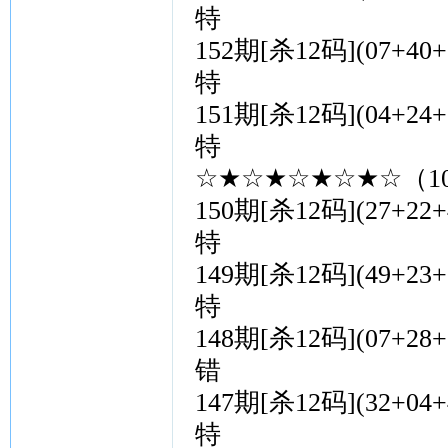
特
152期[杀12码](07+40+
特
151期[杀12码](04+24+
特
☆★☆★☆★☆★☆（10
150期[杀12码](27+22+
特
149期[杀12码](49+23+
特
148期[杀12码](07+28+
错
147期[杀12码](32+04+
特