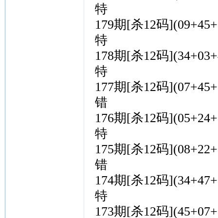
特
179期[杀12码](09+45+
特
178期[杀12码](34+03+
特
177期[杀12码](07+45+
错
176期[杀12码](05+24+
特
175期[杀12码](08+22+
错
174期[杀12码](34+47+
特
173期[杀12码](45+07+