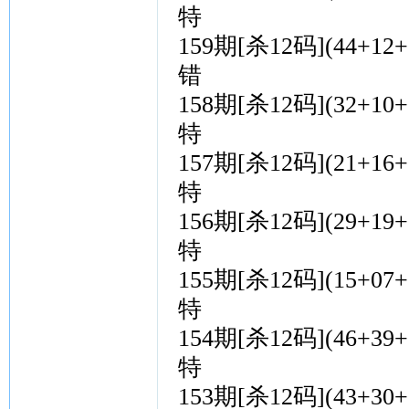
特
159期[杀12码](44+12+
错
158期[杀12码](32+10+
特
157期[杀12码](21+16+
特
156期[杀12码](29+19+
特
155期[杀12码](15+07+
特
154期[杀12码](46+39+
特
153期[杀12码](43+30+