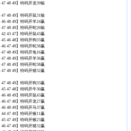
 45 46 47 48 49】特码开龙39输
 45 46 47 48 49】特码开鼠31输
 44 45 46 48 49】特码开羊24赢
 44 45 47 48 49】特码开蛇26输
 39 41 42 43 47】特码开鼠43赢
 43 44 45 46 48】特码开狗33赢
 43 45 46 47 49】特码开蛇38赢
 45 46 47 48 49】特码开兔16赢
 44 45 47 48 49】特码开羊36赢
 44 45 47 48 49】特码开蛇38赢
 45 46 47 48 49】特码开猪32赢
 44 45 47 48 49】特码开狗33赢
 43 44 45 47 48】特码开牛30赢
 44 45 46 48 49】特码开鼠43赢
 43 44 46 47 48】特码开龙27赢
 44 45 46 48 49】特码开马37赢
 40 41 44 47 49】特码开猴11赢
 43 44 45 47 49】特码开猴23赢
 40 42 46 47 49】特码开猪32赢