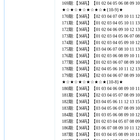
169期:【36码】【01 02 04 05 06 08 09 10 1
★☆★☆★☆★☆★☆★{10-9}★
170期:【36码】【02 03 04 07 09 10 11 12 1
171期:【36码】【01 02 03 04 05 10 11 13 1
172期:【36码】【01 02 04 06 09 10 12 13 1
173期:【36码】【01 02 03 04 05 06 07 08 1
174期:【36码】【01 02 03 04 05 09 10 12 1
175期:【36码】【03 04 06 07 08 10 11 13 1
176期:【36码】【01 02 03 06 08 09 10 11 1
177期:【36码】【01 02 03 06 07 08 09 10 1
178期:【36码】【02 04 05 06 10 11 12 13 1
179期:【36码】【02 03 04 06 07 08 09 10 1
★☆★☆★☆★☆★☆★{10-8}★
180期:【36码】【01 03 04 06 08 09 10 11 1
181期:【36码】【02 03 04 05 07 08 09 10 1
182期:【36码】【03 04 05 06 11 12 13 15 1
183期:【36码】【03 04 05 06 07 08 09 10 1
184期:【36码】【01 03 05 06 08 09 10 12 1
185期:【36码】【01 02 03 04 05 07 08 09 1
186期:【36码】【03 06 07 08 09 10 11 12 1
187期:【36码】【01 03 04 05 08 09 10 11 1