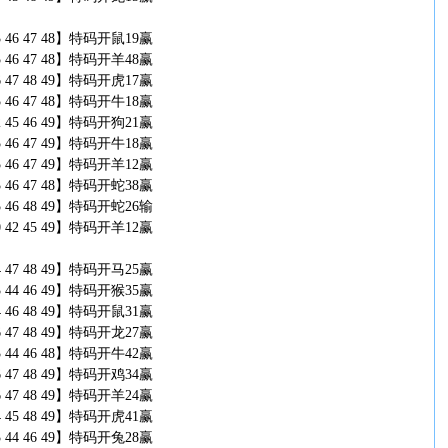
 42 43 46 47 48】特码开鼠19赢
 44 45 46 47 48】特码开羊48赢
 45 46 47 48 49】特码开虎17赢
 44 45 46 47 48】特码开牛18赢
 41 42 45 46 49】特码开狗21赢
 44 45 46 47 49】特码开牛18赢
 43 45 46 47 49】特码开羊12赢
 41 43 46 47 48】特码开蛇38赢
 44 45 46 48 49】特码开蛇26输
 39 40 42 45 49】特码开羊12赢
 43 44 47 48 49】特码开马25赢
 42 43 44 46 49】特码开猴35赢
 43 44 46 48 49】特码开鼠31赢
 43 46 47 48 49】特码开龙27赢
 42 43 44 46 48】特码开牛42赢
 45 46 47 48 49】特码开鸡34赢
 45 46 47 48 49】特码开羊24赢
 43 44 45 48 49】特码开虎41赢
 42 43 44 46 49】特码开兔28赢