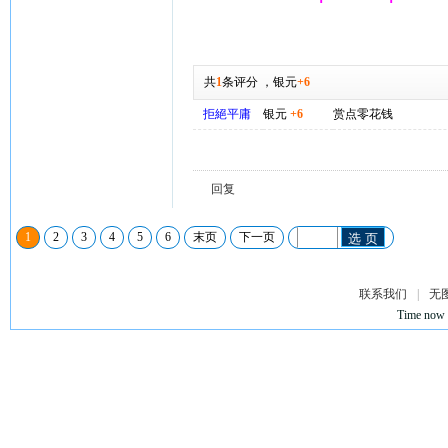
共
1
条评分
，
银元
+6
拒絕平庸
银元
+6
赏点零花钱
回复
1
2
3
4
5
6
末页
下一页
选 页
联系我们
|
无
Time now 