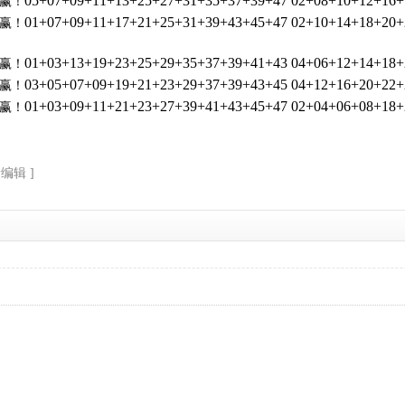
05+07+09+11+13+25+27+31+35+37+39+47 02+08+10+12+16
必赢！
01+07+09+11+17+21+25+31+39+43+45+47 02+10+14+18+20
必赢！
01+03+13+19+23+25+29+35+37+39+41+43 04+06+12+14+18
必赢！
03+05+07+09+19+21+23+29+37+39+43+45 04+12+16+20+22
必赢！
01+03+09+11+21+23+27+39+41+43+45+47 02+04+06+08+18
必赢！
新编辑 ]