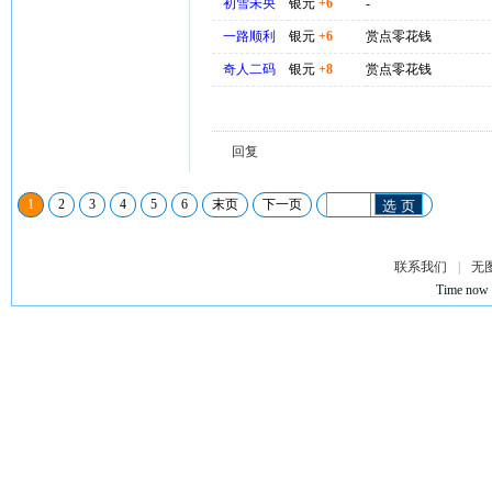
初雪未央
银元
+6
-
一路顺利
银元
+6
赏点零花钱
奇人二码
银元
+8
赏点零花钱
回复
1
2
3
4
5
6
末页
下一页
选 页
联系我们
|
无
Time now 