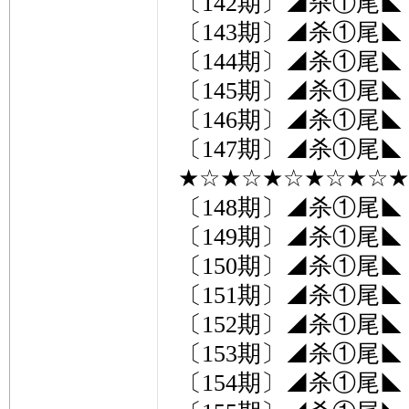
〔142期〕◢杀①尾◣（7
〔143期〕◢杀①尾◣（2
〔144期〕◢杀①尾◣（4
〔145期〕◢杀①尾◣（2
〔146期〕◢杀①尾◣（9
〔147期〕◢杀①尾◣（1
★☆★☆★☆★☆★☆★{1
〔148期〕◢杀①尾◣（5
〔149期〕◢杀①尾◣（8
〔150期〕◢杀①尾◣（5
〔151期〕◢杀①尾◣（0
〔152期〕◢杀①尾◣（2
〔153期〕◢杀①尾◣（4
〔154期〕◢杀①尾◣（7