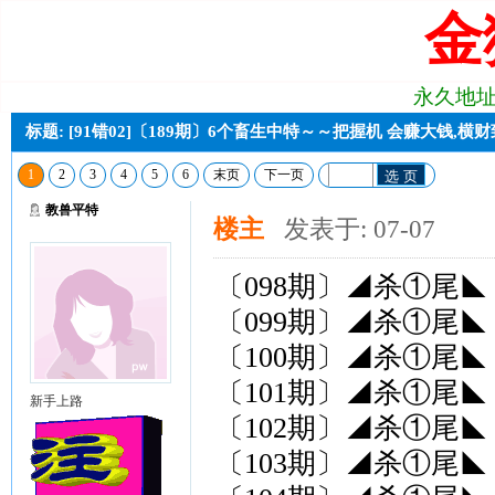
金
永久地址:j2
标题: [91错02]〔189期〕6个畜生中特～～把握机 会赚大钱,横财
1
2
3
4
5
6
末页
下一页
选 页
教兽平特
楼主
发表于: 07-07
〔098期〕◢杀①尾◣（3
〔099期〕◢杀①尾◣（6
〔100期〕◢杀①尾◣（5
〔101期〕◢杀①尾◣（5
新手上路
〔102期〕◢杀①尾◣（5
〔103期〕◢杀①尾◣（7