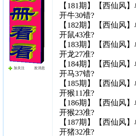
【181期】【西仙风
开牛30错?
【182期】【西仙风
开鼠43准?
【183期】【西仙风
开龙27准?
【184期】【西仙风
加关注
发消息
开马37错?
【185期】【西仙风
开猴11准?
【186期】【西仙风
开猴23准?
【187期】【西仙风
开猪32准?