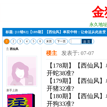
金
永久地址:j2
标题: [11错02]【189期】【西仙风】单双中特：让命运从此改
1
2
3
4
5
6
末页
下一页
选 页
西仙风
楼主
发表于: 07-07
【178期】【西仙风
开蛇38准?
【179期】【西仙风
开猪32准?
新手上路
【180期】【西仙风
开狗33准?