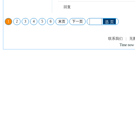
回复
1
2
3
4
5
6
末页
下一页
选 页
联系我们
|
无
Time now 