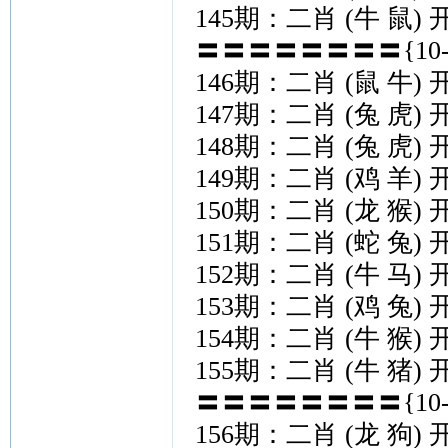
145期：二肖 (牛 鼠)
〓〓〓〓〓〓〓〓{10
146期：二肖 (鼠 牛) 
147期：二肖 (兔 虎)
148期：二肖 (兔 虎)
149期：二肖 (鸡 羊)
150期：二肖 (龙 猴)
151期：二肖 (蛇 兔)
152期：二肖 (牛 马) 
153期：二肖 (鸡 兔) 
154期：二肖 (牛 猴)
155期：二肖 (牛 猪)
〓〓〓〓〓〓〓〓{10
156期：二肖 (龙 狗)