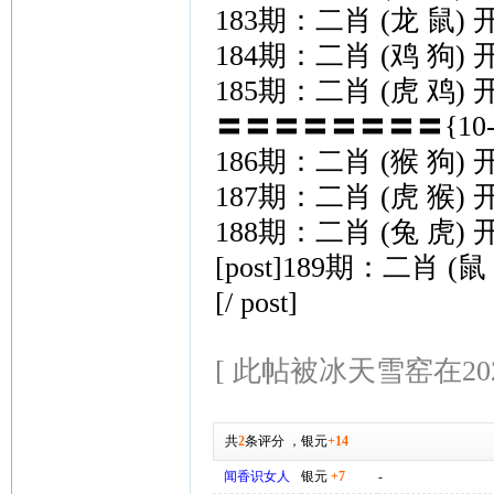
183期：二肖 (龙 鼠)
184期：二肖 (鸡 狗)
185期：二肖 (虎 鸡)
〓〓〓〓〓〓〓〓{10
186期：二肖 (猴 狗)
187期：二肖 (虎 猴) 
188期：二肖 (兔 虎)
[post]189期：二肖 (鼠
[/ post]
[ 此帖被冰天雪窑在2026-
共
2
条评分
，
银元
+14
闻香识女人
银元
+7
-