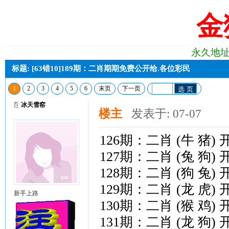
金
永久地址:j2
标题: [63错10]189期：二肖期期免费公开给.各位彩民
1
2
3
4
5
6
末页
下一页
选 页
冰天雪窑
楼主
发表于: 07-07
126期：二肖 (牛 猪)
127期：二肖 (兔 狗)
128期：二肖 (狗 兔)
129期：二肖 (龙 虎)
新手上路
130期：二肖 (猴 鸡) 
131期：二肖 (龙 狗)