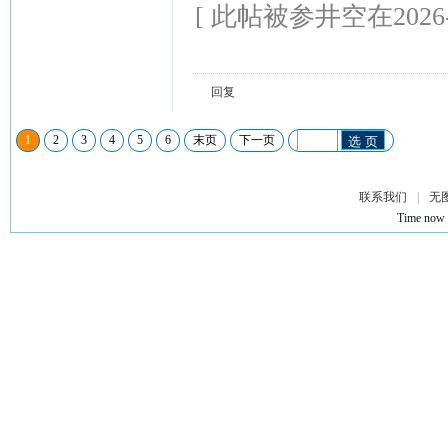
[ 此帖被参井空在2026-0
回复
1
2
3
4
5
6
末页
下一页
选 页
联系我们
|
无
Time now 