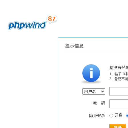
提示信息
您没有登
1、帖子ID
2、您还不
密 码
开启
隐身登录