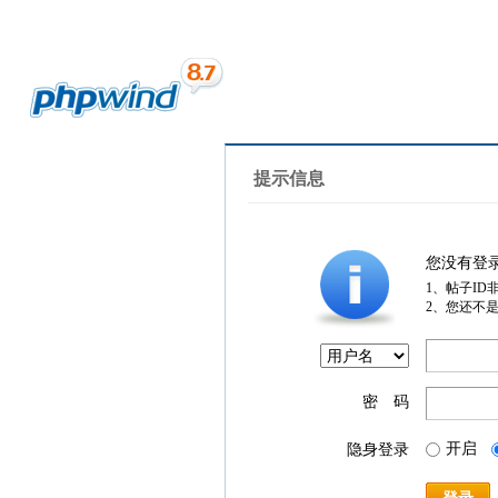
提示信息
您没有登
1、帖子ID
2、您还不
密 码
开启
隐身登录