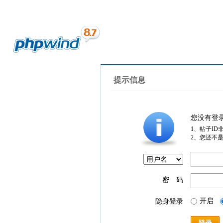
提示信息
您没有登
1、帖子ID
2、您还不
密 码
开启
隐身登录