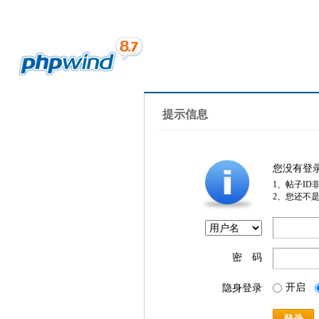
提示信息
您没有登
1、帖子ID
2、您还不
密 码
开启
隐身登录