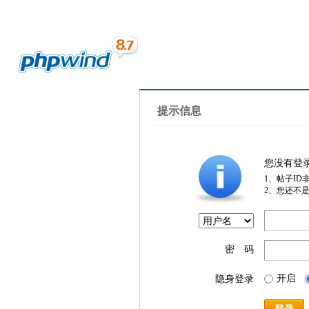
提示信息
您没有登
1、帖子ID
2、您还不
密 码
开启
隐身登录