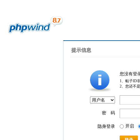
提示信息
您没有登
1、帖子ID
2、您还不
密 码
开启
隐身登录