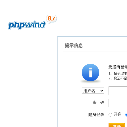
提示信息
您没有登
1、帖子ID
2、您还不
密 码
开启
隐身登录