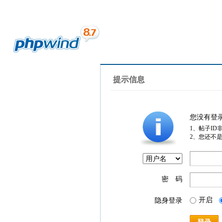
提示信息
您没有登
1、帖子ID
2、您还不
密 码
开启
隐身登录