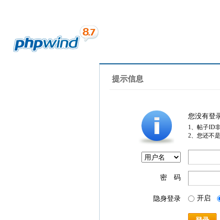
提示信息
您没有登
1、帖子ID
2、您还不
密 码
开启
隐身登录