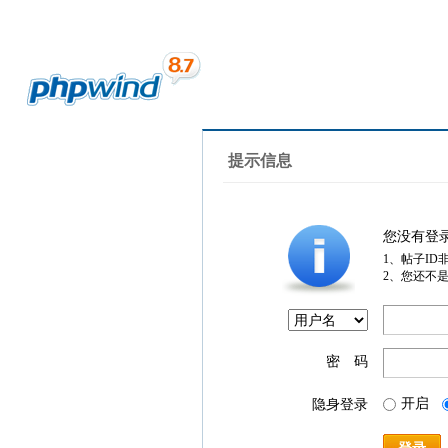
提示信息
您没有登
1、帖子ID
2、您还不
密 码
开启
隐身登录