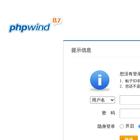
提示信息
您没有登
1、帖子ID
2、您还不
密 码
开启
隐身登录